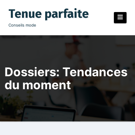
Aller
au
Tenue parfaite
contenu
Conseils mode
Dossiers: Tendances
du moment