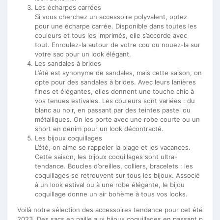
Les écharpes carrées
Si vous cherchez un accessoire polyvalent, optez
pour une écharpe carrée. Disponible dans toutes les
couleurs et tous les imprimés, elle s’accorde avec
tout. Enroulez-la autour de votre cou ou nouez-la sur
votre sac pour un look élégant.
Les sandales à brides
L’été est synonyme de sandales, mais cette saison, on
opte pour des sandales à brides. Avec leurs lanières
fines et élégantes, elles donnent une touche chic à
vos tenues estivales. Les couleurs sont variées : du
blanc au noir, en passant par des teintes pastel ou
métalliques. On les porte avec une robe courte ou un
short en denim pour un look décontracté.
Les bijoux coquillages
L’été, on aime se rappeler la plage et les vacances.
Cette saison, les bijoux coquillages sont ultra-
tendance. Boucles d’oreilles, colliers, bracelets : les
coquillages se retrouvent sur tous les bijoux. Associé
à un look estival ou à une robe élégante, le bijou
coquillage donne un air bohème à tous vos looks.
Voilà notre sélection des accessoires tendance pour cet été
2023. Des sacs en paille aux bijoux coquillages en passant p