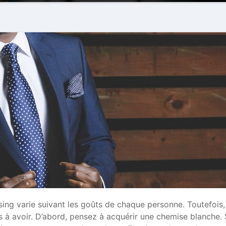
sing varie suivant les goûts de chaque personne. Toutefois,
ls à avoir. D’abord, pensez à acquérir une chemise blanche.