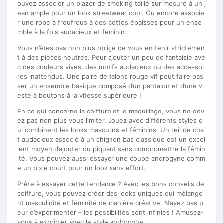
ouvez associer un blazer de smoking taillé sur mesure à un j
ean ample pour un look streetwear cool. Ou encore associe
r une robe à froufrous à des bottes épaisses pour un ense
mble à la fois audacieux et féminin.
Vous n’êtes pas non plus obligé de vous en tenir strictemen
t à des pièces neutres. Pour ajouter un peu de fantaisie ave
c des couleurs vives, des motifs audacieux ou des accessoi
res inattendus. Une paire de talons rouge vif peut faire pas
ser un ensemble basique composé d’un pantalon et d’une v
este à boutons à la vitesse supérieure !
En ce qui concerne la coiffure et le maquillage, vous ne dev
ez pas non plus vous limiter. Jouez avec différents styles q
ui combinent les looks masculins et féminins. Un œil de cha
t audacieux associé à un chignon bas classique est un excel
lent moyen d’ajouter du piquant sans compromettre la fémin
ité. Vous pouvez aussi essayer une coupe androgyne comm
e un pixie court pour un look sans effort.
Prête à essayer cette tendance ? Avec les bons conseils de
coiffure, vous pouvez créer des looks uniques qui mélange
nt masculinité et féminité de manière créative. N’ayez pas p
eur d’expérimenter – les possibilités sont infinies ! Amusez-
vous à exprimer avec le style androgyne.