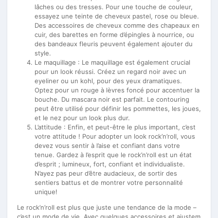
lâches ou des tresses. Pour une touche de couleur,
essayez une teinte de cheveux pastel, rose ou bleue.
Des accessoires de cheveux comme des chapeaux en
cuir, des barettes en forme d’épingles à nourrice, ou
des bandeaux fleuris peuvent également ajouter du
style.
Le maquillage : Le maquillage est également crucial
pour un look réussi. Créez un regard noir avec un
eyeliner ou un kohl, pour des yeux dramatiques.
Optez pour un rouge à lèvres foncé pour accentuer la
bouche. Du mascara noir est parfait. Le contouring
peut être utilisé pour définir les pommettes, les joues,
et le nez pour un look plus dur.
L’attitude : Enfin, et peut-être le plus important, c’est
votre attitude ! Pour adopter un look rock’n’roll, vous
devez vous sentir à l’aise et confiant dans votre
tenue. Gardez à l’esprit que le rock’n’roll est un état
d’esprit ; lumineux, fort, confiant et individualiste.
N’ayez pas peur d’être audacieux, de sortir des
sentiers battus et de montrer votre personnalité
unique!
Le rock’n’roll est plus que juste une tendance de la mode –
c’est un mode de vie. Avec quelques accessoires et ajustem