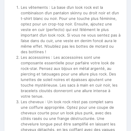
Les vêtements : La base d’un look rock est la
combinaison d’un pantalon skinny ou droit noir et d’un
t-shirt blanc ou noir. Pour une touche plus féminine,
optez pour un crop-top noir. Ensuite, ajoutez une
veste en cuir (perfecto) qui est l’élément le plus
important d’un look rock. Si vous ne vous sentez pas à
l’aise dans du cuir, une veste en denim foncé aura le
même effet. N’oubliez pas les bottes de motard ou
des bottines !
Les accessoires : Les accessoires sont une
composante essentielle pour parfaire votre look de
rock-star. Pensez aux bijoux en métal argenté, au
piercing et tatouages pour une allure plus rock. Des
lunettes de soleil noires et épaisses ajoutent une
touche mystérieuse. Les sacs à main en cuir noir, les
bracelets cloutés donneront une allure intense à
votre tenue.
Les cheveux : Un look rock n’est pas complet sans
une coiffure appropriée. Optez pour une coupe de
cheveux courte pour un look plus punk, avec des
côtés rasés ou une frange déstructurée. Une
chevelure longue peut être samplifié en laissant les
cheveux détachés, en les coiffant avec des vagues