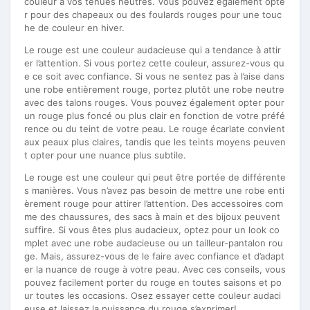
couleur à vos tenues neutres. Vous pouvez également opte
r pour des chapeaux ou des foulards rouges pour une touc
he de couleur en hiver.
Le rouge est une couleur audacieuse qui a tendance à attir
er l’attention. Si vous portez cette couleur, assurez-vous qu
e ce soit avec confiance. Si vous ne sentez pas à l’aise dans
une robe entièrement rouge, portez plutôt une robe neutre
avec des talons rouges. Vous pouvez également opter pour
un rouge plus foncé ou plus clair en fonction de votre préfé
rence ou du teint de votre peau. Le rouge écarlate convient
aux peaux plus claires, tandis que les teints moyens peuven
t opter pour une nuance plus subtile.
Le rouge est une couleur qui peut être portée de différente
s manières. Vous n’avez pas besoin de mettre une robe enti
èrement rouge pour attirer l’attention. Des accessoires com
me des chaussures, des sacs à main et des bijoux peuvent
suffire. Si vous êtes plus audacieux, optez pour un look co
mplet avec une robe audacieuse ou un tailleur-pantalon rou
ge. Mais, assurez-vous de le faire avec confiance et d’adapt
er la nuance de rouge à votre peau. Avec ces conseils, vous
pouvez facilement porter du rouge en toutes saisons et po
ur toutes les occasions. Osez essayer cette couleur audaci
euse et laissez la puissance du rouge s’exprimer!