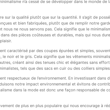
e minimalisme n’a cessé de se développer dans le monde de 
sur la qualité plutôt que sur la quantité. Il s’agit de poss
onçues et bien fabriquées, plutôt que de remplir notre gard
nous ne nous servons pas. Cela signifie que le minimalis
 dans des pièces coûteuses et durables, mais qui nous dur
laisir.
nt caractérisé par des coupes épurées et simples, souven
le noir et le gris. Cela signifie que les vêtements minimali
autres, créant ainsi des tenues chic et élégantes sans effort
malistes, tels que des sacs en cuir ou des colliers simples
nt respectueux de l’environnement. En investissant dans 
éduisons notre impact environnemental et évitons de contri
inimalisme dans la mode est donc une façon responsable de c
ement de plus en plus populaire qui nous encourage à réd