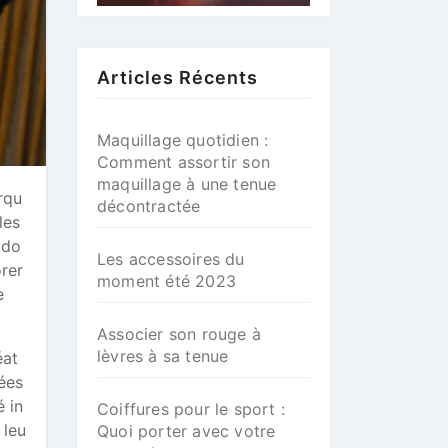
Articles Récents
Maquillage quotidien :
Comment assortir son
maquillage à une tenue
rqu
décontractée
les
 do
Les accessoires du
orer
moment été 2023
e
Associer son rouge à
lèvres à sa tenue
éat
ées
 in
Coiffures pour le sport :
 leu
Quoi porter avec votre