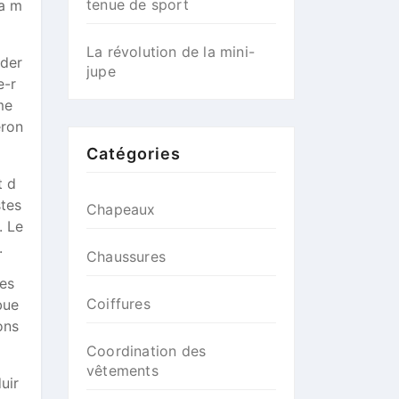
tenue de sport
la m
La révolution de la mini-
éder
jupe
e-r
me
eron
Catégories
t d
stes
Chapeaux
. Le
.
Chaussures
des
Coiffures
bue
ons
Coordination des
vêtements
uir