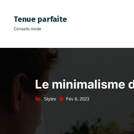
Aller
au
Tenue parfaite
contenu
Conseils mode
Le minimalisme d
Styles
Fév 6, 2023