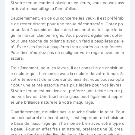
Si votre tenue contient plusieurs couleurs, vous pouvez ass
ortir votre maquillage à l’une d’elles.
Deuxièmement, en ce qui concerne les yeux, il est préférabl
e de rester discret pour une tenue décontractée. Optez po
ur un fard à paupières dans des tons neutres tels que le bei
ge, le marron clair ou le gris. Vous pouvez également opter
pour une touche de brillance avec un fard à paupières paille
té. Évitez les fards à paupières trop colorés ou trop foncés.
Pour finir, n’oubliez pas de souligner votre regard avec un m
ascara.
Troisièmement, pour les lèvres, il est conseillé de choisir un
e couleur qui s’harmonise avec la couleur de votre tenue. Si
votre tenue est d’une couleur dominante, vous pouvez opte
r pour une teinte assortie mais plus légère pour vos lèvres.
Si votre tenue est multicolore, préférez une teinte neutre p
our vos lèvres. Une touche de gloss peut également apport
er une brillance naturelle à votre maquillage.
Quatrièmement, n’oubliez pas la touche finale : le teint. Pour
un look naturel et décontracté, il est important de choisir un
e base de maquillage qui s’harmonise bien avec votre type d
e peau. Pour un effet frais et naturel, préférez une BB crea
m ou un fond de teint liquide léger. Ajoutez une touche de