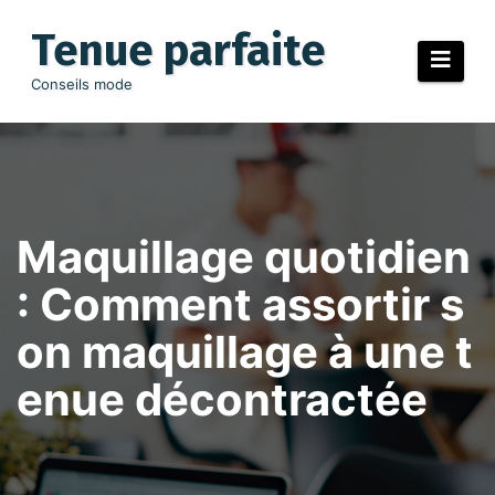
Aller
au
Tenue parfaite
contenu
Conseils mode
Maquillage quotidien
: Comment assortir s
on maquillage à une t
enue décontractée